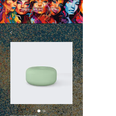
SKU : 126351351935