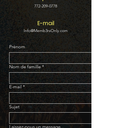
772-209-0778
E-mail
Info@Memb3rsOnly.com
Prénom
Nom de famille
*
E-mail
*
Sujet
Laissez-nous un message...