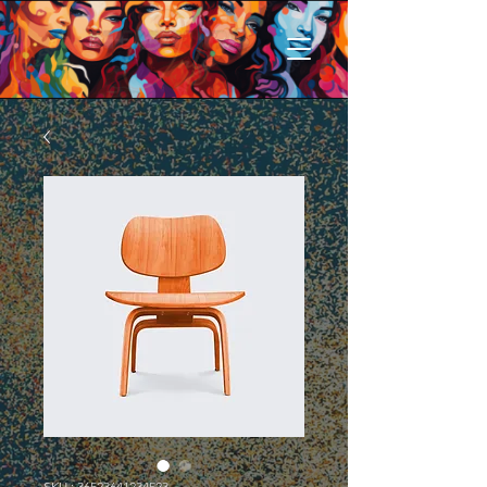
SKU : 36523641234523