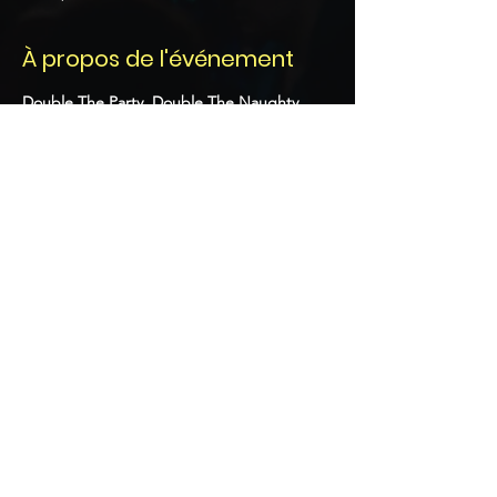
À propos de l'événement
Double The Party, Double The Naughty, 
Double The Trouble. THE PARTY YOU’LL 
NEVER FORGET! 
Double Dare Naughty Pool Party from 12 
PM to 6 PM
Evening Event: Dress to Impress from 9-11 
PM for the Meet & Greet. The Trouble 
Starts at 10 PM and continues until 4 AM.
Partager cet événement
© 2020 par Memb3rsOnly
Productions. Propulsé et