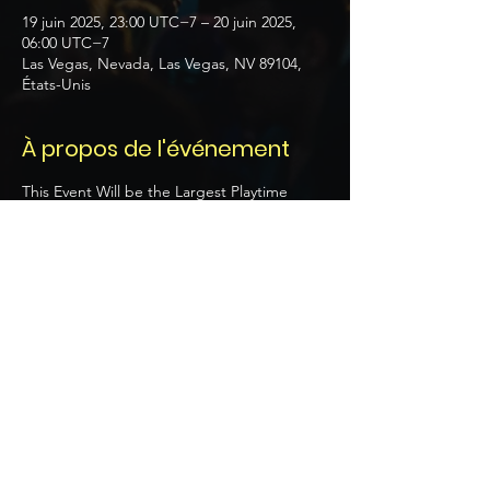
19 juin 2025, 23:00 UTC−7 – 20 juin 2025,
06:00 UTC−7
Las Vegas, Nevada, Las Vegas, NV 89104,
États-Unis
À propos de l'événement
This Event Will be the Largest Playtime 
Event for all the Sexy folks that will be 
attending National Lifestyle Weekend June 
19th through 22nd weekend. 
Our Two Night AFTER DARK PARTY 
Playtime Event Starts at 11pm June 19th & 
20th and Ends at 6am.  We will have more 
than 500 Sexy DTF Lifestylers that are 
looking for the “What Happens in Vegas, 
Stays in Vegas” Type of Vibe. 
Partager cet événement