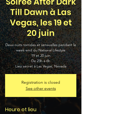
Soirée After Dark
Till Dawn à Las
Vegas, les 19 et
20 juin
Deux nuits torrides et sensuelles pendant le
week-end du National Lifestyle
19 et 20 juin
De 23h à 6h
Lieu secret à Las Vegas, Nevada
Registration is closed
See other events
Heure et lieu