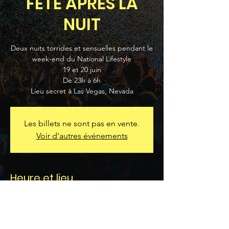
FÊTE APRÈS LA
NUIT
Deux nuits torrides et sensuelles pendant le
week-end du National Lifestyle
19 et 20 juin
De 23h à 6h
Lieu secret à Las Vegas, Nevada
Les billets ne sont pas en vente.
Voir d'autres événements
Heure et lieu
20 juin 2025, 23:00 UTC−7 – 21 juin 2025,
06:00 UTC−7
Las Vegas, Las Vegas, NV 89104, États-Unis