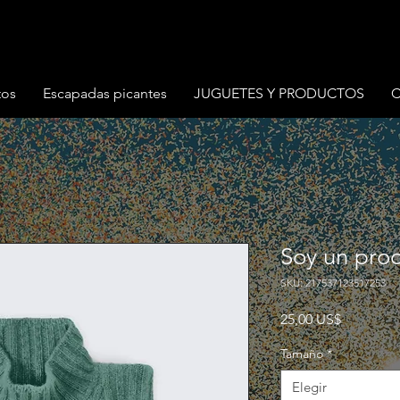
tos
Escapadas picantes
JUGUETES Y PRODUCTOS
C
Soy un pro
SKU: 217537123517253
Precio
25,00 US$
Tamaño
*
Elegir