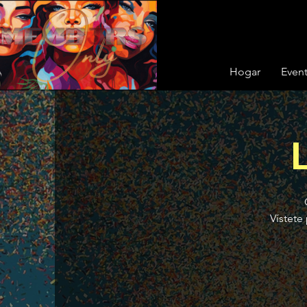
Hogar
Even
Vístete