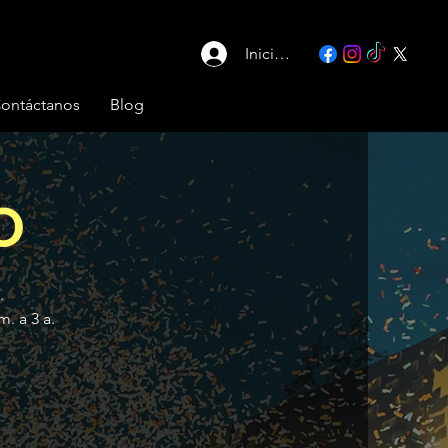
Iniciar sesión
ontáctanos
Blog
O
.
. a 3 a.